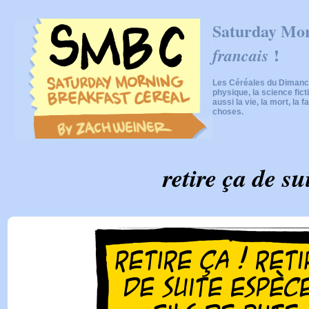
Saturday Mor
!
francais
Les Céréales du Dimanch
physique, la science fic
aussi la vie, la mort, la f
choses.
retire ça de su