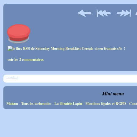
voir les 2 commentaires
Loading
Mini menu
Maison
-
Tous les webcomics
-
La librairie Lapin
-
Mentions légales et RGPD
-
Cont