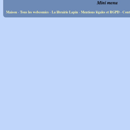
Mini menu
Maison
-
Tous les webcomics
-
La librairie Lapin
-
Mentions légales et RGPD
-
Cont