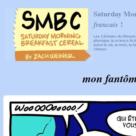
Saturday Mor
!
francais
Les Céréales du Dimanch
physique, la science fic
aussi la vie, la mort, la f
choses.
mon fantô