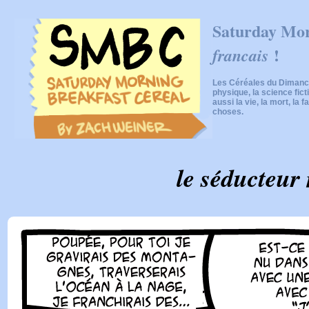
Saturday Mor
!
francais
Les Céréales du Dimanch
physique, la science fic
aussi la vie, la mort, la f
choses.
le séducteur