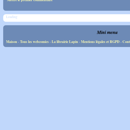
Loading
Mini menu
Maison
-
Tous les webcomics
-
La librairie Lapin
-
Mentions légales et RGPD
-
Cont