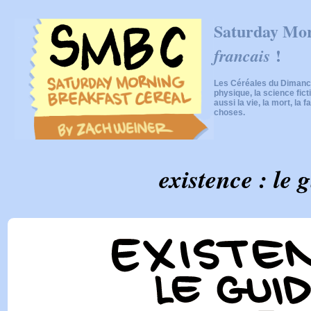
Saturday Mor
!
francais
Les Céréales du Dimanch
physique, la science fic
aussi la vie, la mort, la f
choses.
existence : le 