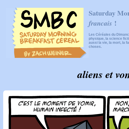
Saturday Mor
!
francais
Les Céréales du Dimanch
physique, la science fic
aussi la vie, la mort, la f
choses.
aliens et vo