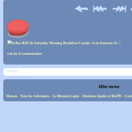
voir les 4 commentaires
Loading
Mini menu
Maison
-
Tous les webcomics
-
La librairie Lapin
-
Mentions légales et RGPD
-
Cont