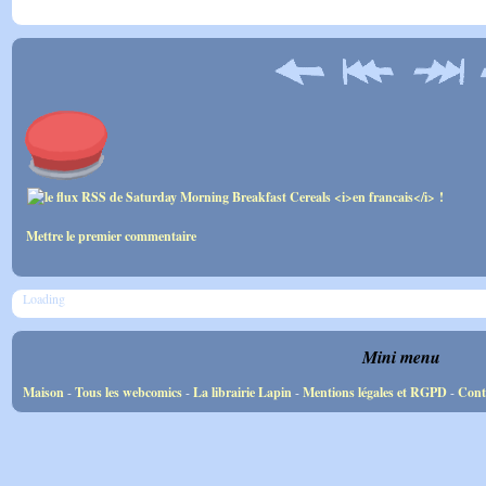
Mettre le premier commentaire
Loading
Mini menu
Maison
-
Tous les webcomics
-
La librairie Lapin
-
Mentions légales et RGPD
-
Cont