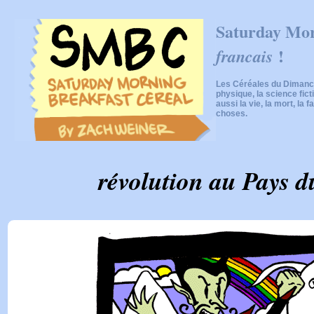
Saturday Mor
!
francais
Les Céréales du Dimanch
physique, la science fic
aussi la vie, la mort, la f
choses.
révolution au Pays 