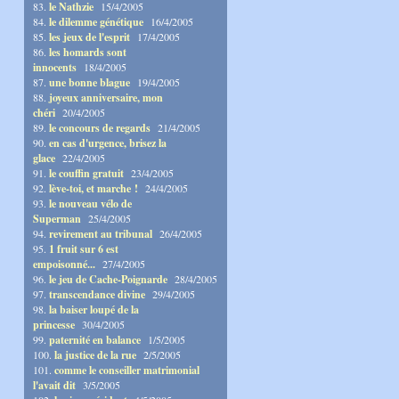
83.
le Nathzie
15/4/2005
84.
le dilemme génétique
16/4/2005
85.
les jeux de l'esprit
17/4/2005
86.
les homards sont
innocents
18/4/2005
87.
une bonne blague
19/4/2005
88.
joyeux anniversaire, mon
chéri
20/4/2005
89.
le concours de regards
21/4/2005
90.
en cas d'urgence, brisez la
glace
22/4/2005
91.
le couffin gratuit
23/4/2005
92.
lève-toi, et marche !
24/4/2005
93.
le nouveau vélo de
Superman
25/4/2005
94.
revirement au tribunal
26/4/2005
95.
1 fruit sur 6 est
empoisonné...
27/4/2005
96.
le jeu de Cache-Poignarde
28/4/2005
97.
transcendance divine
29/4/2005
98.
la baiser loupé de la
princesse
30/4/2005
99.
paternité en balance
1/5/2005
100.
la justice de la rue
2/5/2005
101.
comme le conseiller matrimonial
l'avait dit
3/5/2005