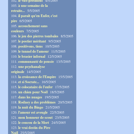
102.
le vice-président
4/5/2005
103.
à une semaine de la
retraite...
5/5/2005
104.
il paraît qu'en Enfer, c'est
pire
6/5/2005
105.
accouchement sans
couleurs
7/5/2005
106.
le jeu des pierres tombales
8/5/2005
107.
le postier méritant
9/5/2005
108.
positivons, tiens
10/5/2005
109.
le tunnel de l'amour
11/5/2005
110.
le brasier infernal
12/5/2005
111.
communauté de pensée
13/5/2005
112.
une psychanalyse
originale
14/5/2005
113.
la croissance de l'Empire
15/5/2005
114.
et si Socrate...
16/5/2005
115.
le colocataire de l'enfer
17/5/2005
116.
un chien pour Noël
18/5/2005
117.
dans les nuages
19/5/2005
118.
Rodney a des problèmes
20/5/2005
119.
la nuit du Bingo
21/5/2005
120.
l'amour est aveugle
22/5/2005
121.
mon honneur de scout
23/5/2005
122.
le coucou de la Mort
24/5/2005
123.
le vrai destin du Père
Noël
25/5/2005