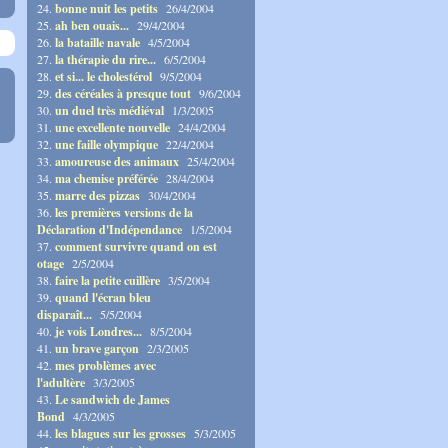
24.
bonne nuit les petits
26/4/2004
25.
ah ben ouais...
29/4/2004
26.
la bataille navale
4/5/2004
27.
la thérapie du rire...
6/5/2004
28.
et si... le cholestérol
9/5/2004
29.
des céréales à presque tout
9/6/2004
30.
un duel très médiéval
1/3/2005
31.
une excellente nouvelle
24/4/2004
32.
une faille olympique
22/4/2004
33.
amoureuse des animaux
25/4/2004
34.
ma chemise préférée
28/4/2004
35.
marre des pizzas
30/4/2004
36.
les premières versions de la
Déclaration d'Indépendance
1/5/2004
37.
comment survivre quand on est
otage
2/5/2004
38.
faire la petite cuillère
3/5/2004
39.
quand l'écran bleu
disparaît...
5/5/2004
40.
je vois Londres...
8/5/2004
41.
un brave garçon
2/3/2005
42.
mes problèmes avec
l'adultère
3/3/2005
43.
Le sandwich de James
Bond
4/3/2005
44.
les blagues sur les grosses
5/3/2005