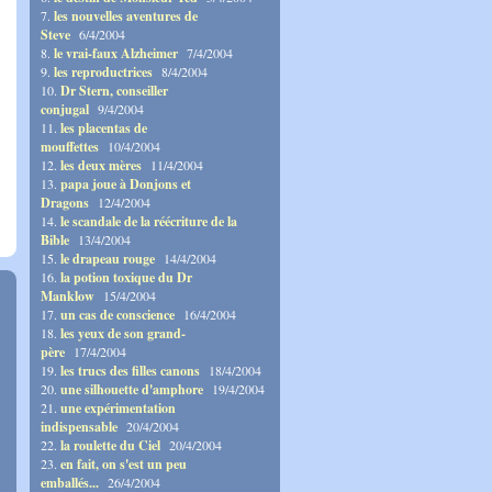
7.
les nouvelles aventures de
Steve
6/4/2004
8.
le vrai-faux Alzheimer
7/4/2004
9.
les reproductrices
8/4/2004
10.
Dr Stern, conseiller
conjugal
9/4/2004
11.
les placentas de
mouffettes
10/4/2004
12.
les deux mères
11/4/2004
13.
papa joue à Donjons et
Dragons
12/4/2004
14.
le scandale de la réécriture de la
Bible
13/4/2004
15.
le drapeau rouge
14/4/2004
16.
la potion toxique du Dr
Manklow
15/4/2004
17.
un cas de conscience
16/4/2004
18.
les yeux de son grand-
père
17/4/2004
19.
les trucs des filles canons
18/4/2004
20.
une silhouette d'amphore
19/4/2004
21.
une expérimentation
indispensable
20/4/2004
22.
la roulette du Ciel
20/4/2004
23.
en fait, on s'est un peu
emballés...
26/4/2004