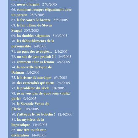
65.
noces d'argent
27/3/2005
66.
comment rompre élégamment avec
un garçon
28/3/2005
67.
le fer contre le bronze
29/3/2005
68.
le fan ultime de Steven
Seagal
30/3/2005
69.
les doubles stigmates
31/3/2005
70.
les dédoublements de la
personnalité
1/4/2005
71.
au pays des aveugles...
2/4/2005
72.
un sac de gym gratuit !!!
3/4/2005
73.
comment tuer sa femme
4/4/2005
74.
la nouvelle tactique de
Batman
5/4/2005
75.
le briseur de mariages
6/4/2005
76.
des extrèmités qui tuent
7/4/2005
77.
le problème du siècle
8/4/2005
78.
je ne vois pas de quoi vous voulez
parler
9/4/2005
79.
la Seconde Venue du
Christ
10/4/2005
80.
j'attaque le roi Gobelin !
12/4/2005
81.
les mystères de la
linguistique
13/4/2005
82.
une très touchante
déclaration
14/4/2005