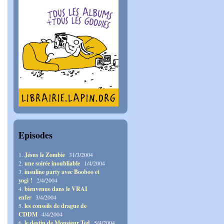
Episodes
1.
Jésus le Zombie
31/3/2004
2.
une soirée inoubliable
1/4/2004
3.
insuline party avec Booboo et
yogi !
2/4/2004
4.
bienvenue dans le VRAI
enfer
3/4/2004
5.
les conseils de drague de
CDDM
4/4/2004
6.
le destin de Monsieur Ted
5/4/2004