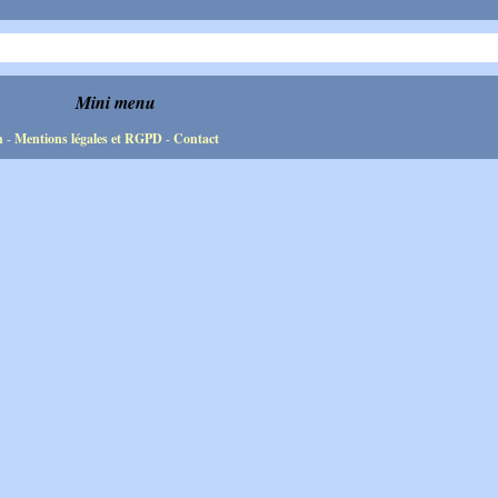
Mini menu
n
-
Mentions légales et RGPD
-
Contact