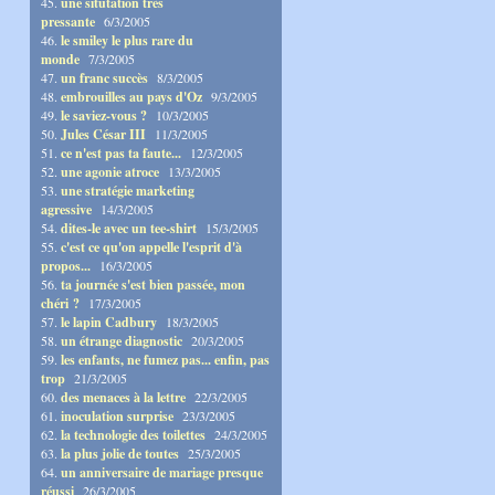
45.
une situtation très
pressante
6/3/2005
46.
le smiley le plus rare du
monde
7/3/2005
47.
un franc succès
8/3/2005
48.
embrouilles au pays d'Oz
9/3/2005
49.
le saviez-vous ?
10/3/2005
50.
Jules César III
11/3/2005
51.
ce n'est pas ta faute...
12/3/2005
52.
une agonie atroce
13/3/2005
53.
une stratégie marketing
agressive
14/3/2005
54.
dites-le avec un tee-shirt
15/3/2005
55.
c'est ce qu'on appelle l'esprit d'à
propos...
16/3/2005
56.
ta journée s'est bien passée, mon
chéri ?
17/3/2005
57.
le lapin Cadbury
18/3/2005
58.
un étrange diagnostic
20/3/2005
59.
les enfants, ne fumez pas... enfin, pas
trop
21/3/2005
60.
des menaces à la lettre
22/3/2005
61.
inoculation surprise
23/3/2005
62.
la technologie des toilettes
24/3/2005
63.
la plus jolie de toutes
25/3/2005
64.
un anniversaire de mariage presque
réussi
26/3/2005