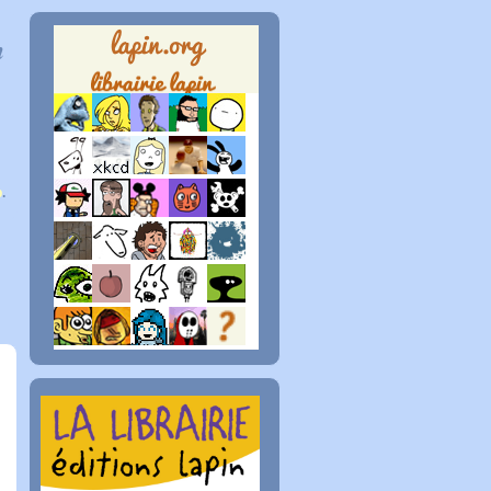
n
p
.