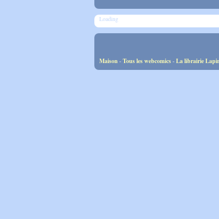
Loading
Maison
-
Tous les webcomics
-
La librairie Lapi