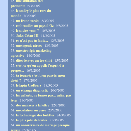
45.
une situtation très
pressante
6/3/2005
46.
le smiley le plus rare du
monde
7/3/2005
47.
un franc succès
8/3/2005
48.
embrouilles au pays d'Oz
9/3/2005
49.
le saviez-vous ?
10/3/2005
50.
Jules César III
11/3/2005
51.
ce n'est pas ta faute...
12/3/2005
52.
une agonie atroce
13/3/2005
53.
une stratégie marketing
agressive
14/3/2005
54.
dites-le avec un tee-shirt
15/3/2005
55.
c'est ce qu'on appelle l'esprit d'à
propos...
16/3/2005
56.
ta journée s'est bien passée, mon
chéri ?
17/3/2005
57.
le lapin Cadbury
18/3/2005
58.
un étrange diagnostic
20/3/2005
59.
les enfants, ne fumez pas... enfin, pas
trop
21/3/2005
60.
des menaces à la lettre
22/3/2005
61.
inoculation surprise
23/3/2005
62.
la technologie des toilettes
24/3/2005
63.
la plus jolie de toutes
25/3/2005
64.
un anniversaire de mariage presque
réussi
26/3/2005