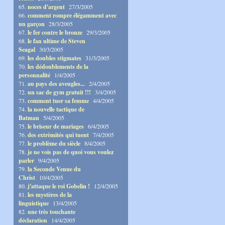
65.
noces d'argent
27/3/2005
66.
comment rompre élégamment avec
un garçon
28/3/2005
67.
le fer contre le bronze
29/3/2005
68.
le fan ultime de Steven
Seagal
30/3/2005
69.
les doubles stigmates
31/3/2005
70.
les dédoublements de la
personnalité
1/4/2005
71.
au pays des aveugles...
2/4/2005
72.
un sac de gym gratuit !!!
3/4/2005
73.
comment tuer sa femme
4/4/2005
74.
la nouvelle tactique de
Batman
5/4/2005
75.
le briseur de mariages
6/4/2005
76.
des extrèmités qui tuent
7/4/2005
77.
le problème du siècle
8/4/2005
78.
je ne vois pas de quoi vous voulez
parler
9/4/2005
79.
la Seconde Venue du
Christ
10/4/2005
80.
j'attaque le roi Gobelin !
12/4/2005
81.
les mystères de la
linguistique
13/4/2005
82.
une très touchante
déclaration
14/4/2005