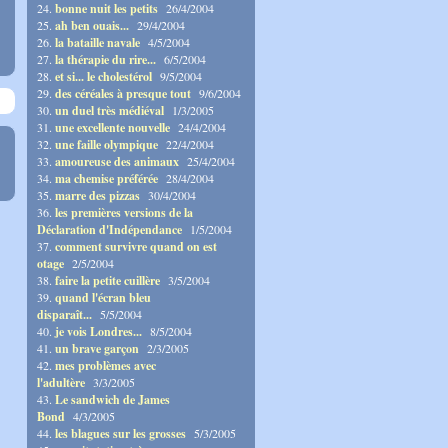
24.
bonne nuit les petits
26/4/2004
25.
ah ben ouais...
29/4/2004
26.
la bataille navale
4/5/2004
27.
la thérapie du rire...
6/5/2004
28.
et si... le cholestérol
9/5/2004
29.
des céréales à presque tout
9/6/2004
30.
un duel très médiéval
1/3/2005
31.
une excellente nouvelle
24/4/2004
32.
une faille olympique
22/4/2004
33.
amoureuse des animaux
25/4/2004
34.
ma chemise préférée
28/4/2004
35.
marre des pizzas
30/4/2004
36.
les premières versions de la
Déclaration d'Indépendance
1/5/2004
37.
comment survivre quand on est
otage
2/5/2004
38.
faire la petite cuillère
3/5/2004
39.
quand l'écran bleu
disparaît...
5/5/2004
40.
je vois Londres...
8/5/2004
41.
un brave garçon
2/3/2005
42.
mes problèmes avec
l'adultère
3/3/2005
43.
Le sandwich de James
Bond
4/3/2005
44.
les blagues sur les grosses
5/3/2005