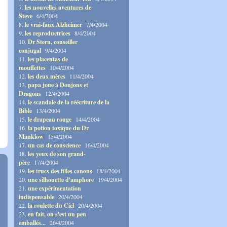
7.
les nouvelles aventures de
Steve
6/4/2004
8.
le vrai-faux Alzheimer
7/4/2004
9.
les reproductrices
8/4/2004
10.
Dr Stern, conseiller
conjugal
9/4/2004
11.
les placentas de
mouffettes
10/4/2004
12.
les deux mères
11/4/2004
13.
papa joue à Donjons et
Dragons
12/4/2004
14.
le scandale de la réécriture de la
Bible
13/4/2004
15.
le drapeau rouge
14/4/2004
16.
la potion toxique du Dr
Manklow
15/4/2004
17.
un cas de conscience
16/4/2004
18.
les yeux de son grand-
père
17/4/2004
19.
les trucs des filles canons
18/4/2004
20.
une silhouette d'amphore
19/4/2004
21.
une expérimentation
indispensable
20/4/2004
22.
la roulette du Ciel
20/4/2004
23.
en fait, on s'est un peu
emballés...
26/4/2004