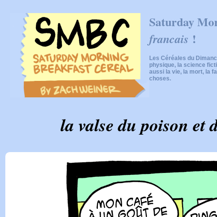
Saturday Mor
!
francais
Les Céréales du Dimanch
physique, la science fic
aussi la vie, la mort, la f
choses.
la valse du poison et d