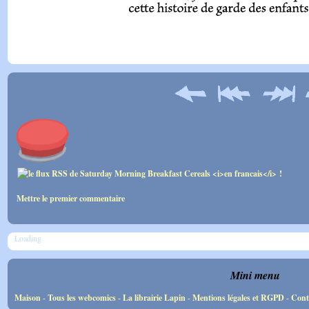
Mettre le premier commentaire
Loading
Mini menu
Maison
-
Tous les webcomics
-
La librairie Lapin
-
Mentions légales et RGPD
-
Cont