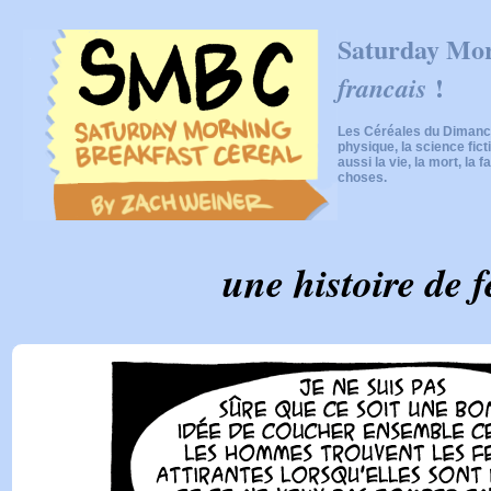
Saturday Mor
!
francais
Les Céréales du Dimanch
physique, la science fic
aussi la vie, la mort, la f
choses.
une histoire de fe