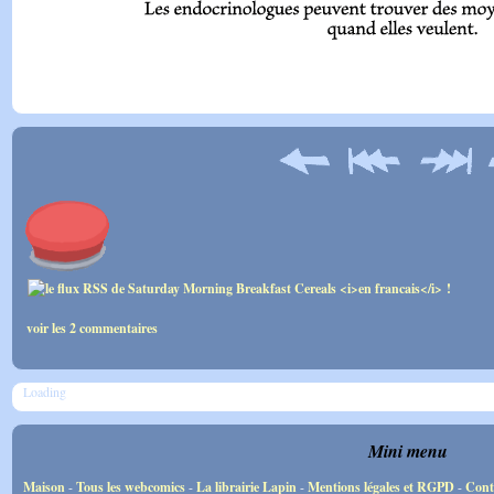
voir les 2 commentaires
Loading
Mini menu
Maison
-
Tous les webcomics
-
La librairie Lapin
-
Mentions légales et RGPD
-
Cont