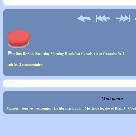
voir les 3 commentaires
Loading
Mini menu
Maison
-
Tous les webcomics
-
La librairie Lapin
-
Mentions légales et RGPD
-
Cont