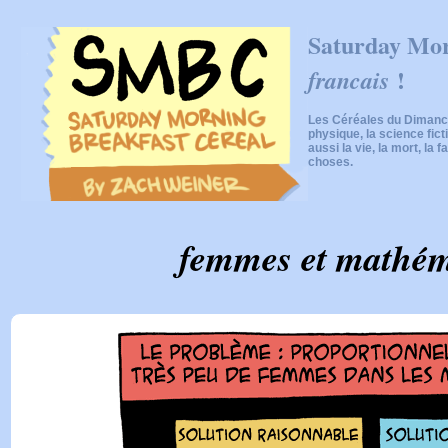
Saturday Mor
!
francais
Les Céréales du Dimanch
physique, la science fic
aussi la vie, la mort, la f
choses.
femmes et mathém