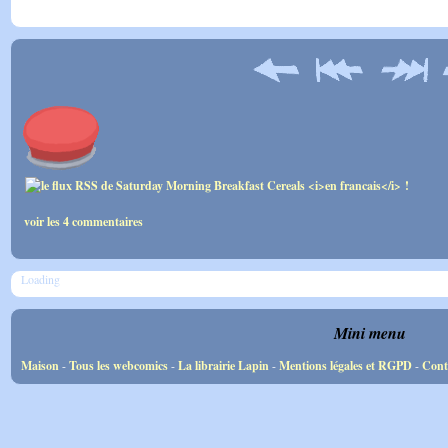
voir les 4 commentaires
Loading
Mini menu
Maison
-
Tous les webcomics
-
La librairie Lapin
-
Mentions légales et RGPD
-
Cont