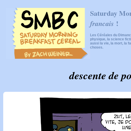
Saturday Mor
!
francais
Les Céréales du Dimanch
physique, la science fic
aussi la vie, la mort, la f
choses.
descente de po