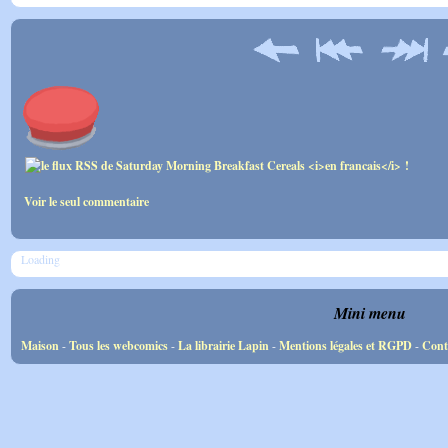
Voir le seul commentaire
Loading
Mini menu
Maison
-
Tous les webcomics
-
La librairie Lapin
-
Mentions légales et RGPD
-
Cont