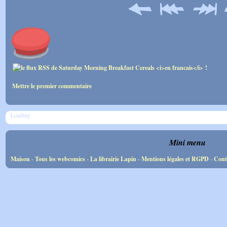
Mettre le premier commentaire
Loading
Mini menu
Maison
-
Tous les webcomics
-
La librairie Lapin
-
Mentions légales et RGPD
-
Cont