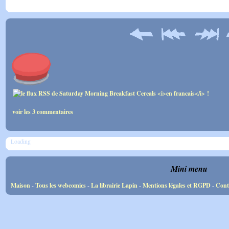
voir les 3 commentaires
Loading
Mini menu
Maison
-
Tous les webcomics
-
La librairie Lapin
-
Mentions légales et RGPD
-
Cont