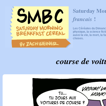
Saturday Mor
!
francais
Les Céréales du Dimanch
physique, la science fic
aussi la vie, la mort, la f
choses.
course de voit