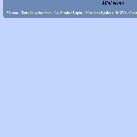
Mini menu
Maison
-
Tous les webcomics
-
La librairie Lapin
-
Mentions légales et RGPD
-
Cont