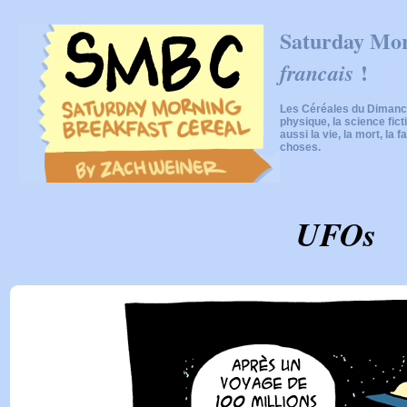
Saturday Mor
!
francais
Les Céréales du Dimanch
physique, la science fic
aussi la vie, la mort, la f
choses.
UFOs