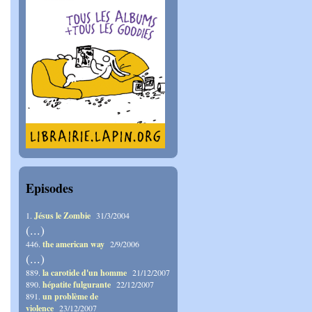
Episodes
1.
Jésus le Zombie
31/3/2004
(...)
446.
the american way
2/9/2006
(...)
889.
la carotide d'un homme
21/12/2007
890.
hépatite fulgurante
22/12/2007
891.
un problème de
violence
23/12/2007