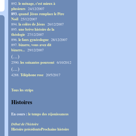
892.
le ménage, c'est mieux à
plusieurs
24/12/2007
893.
quand Jésus remplace le Père
Noël
25/12/2007
894.
la colère de Jésus
26/12/2007
895.
une brève histoire de la
théologie
27/12/2007
896.
le faux gynécologue
28/12/2007
897.
bizarre, vous avez dit
bizarre...
29/12/2007
(...)
2590.
les soixantes pourcent
6/10/2012
(...)
4288.
Téléphone rose
20/5/2017
Tous les strips
Histoires
En cours :
le temps des réjouissances
Début de l'histoire
Histoire précédente
Prochaine histoire