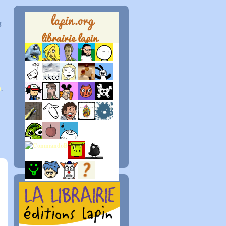
n
p
.