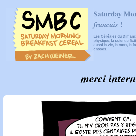
Saturday Mor
!
francais
Les Céréales du Dimanch
physique, la science fic
aussi la vie, la mort, la f
choses.
merci intern