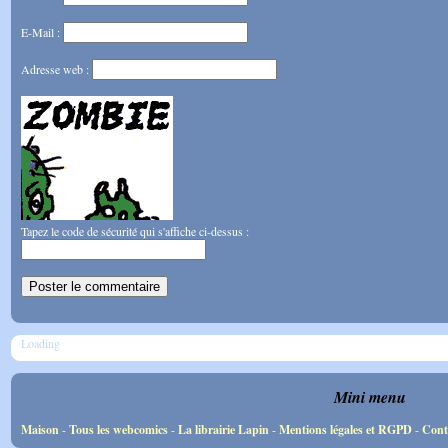
E-Mail :
Adresse web :
Tapez le code de sécurité qui s'affiche ci-dessus :
Loading
Mini menu
Maison
-
Tous les webcomics
-
La librairie Lapin
-
Mentions légales et RGPD
-
Cont