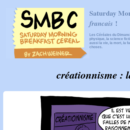
Saturday Mor
!
francais
Les Céréales du Dimanch
physique, la science fic
aussi la vie, la mort, la f
choses.
créationnisme : la