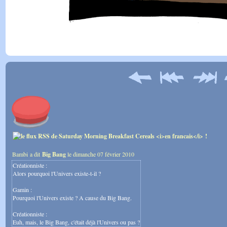
Bambi a dit
Big Bang
le dimanche 07 février 2010
Créationniste :
Alors pourquoi l'Univers existe-t-il ?
Gamin :
Pourquoi l'Univers existe ? A cause du Big Bang.
Créationniste :
Euh, mais, le Big Bang, c'était déjà l'Univers ou pas ?