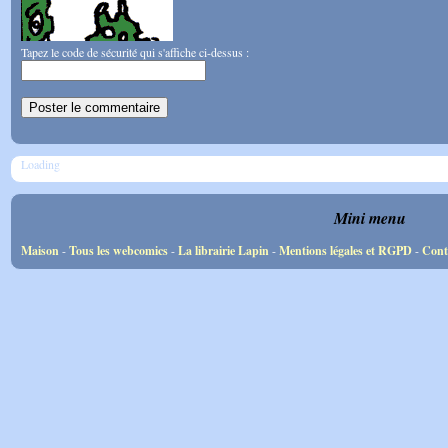
Tapez le code de sécurité qui s'affiche ci-dessus :
Loading
Mini menu
Maison
-
Tous les webcomics
-
La librairie Lapin
-
Mentions légales et RGPD
-
Cont