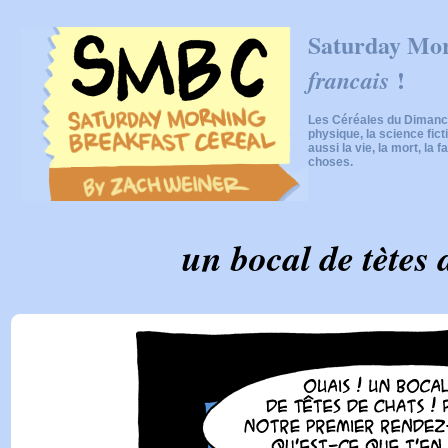
Saturday Mor
!
francais
Les Céréales du Dimanch
physique, la science fic
aussi la vie, la mort, la f
choses.
un bocal de tètes 