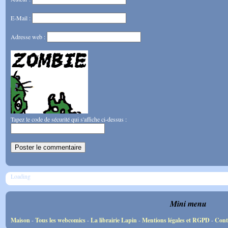
E-Mail :
Adresse web :
Tapez le code de sécurité qui s'affiche ci-dessus :
Loading
Mini menu
Maison
-
Tous les webcomics
-
La librairie Lapin
-
Mentions légales et RGPD
-
Cont