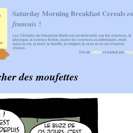
Saturday Morning Breakfast Cereals
e
!
francais
Les Céréales du Dimanche Matin est un webcomic sur les sciences, la
physique, la science fiction, toutes les sciences académiques, mais
aussi la vie, la mort, la famille, la religion, le sexe et un tas d'autres
choses.
Tiré de
SMBC
et traduit par
Phii
her des moufettes