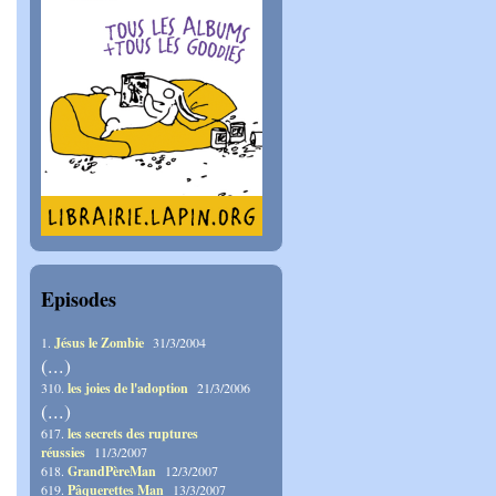
Episodes
1.
Jésus le Zombie
31/3/2004
(...)
310.
les joies de l'adoption
21/3/2006
(...)
617.
les secrets des ruptures
réussies
11/3/2007
618.
GrandPèreMan
12/3/2007
619.
Pâquerettes Man
13/3/2007