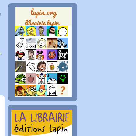
n
p
.