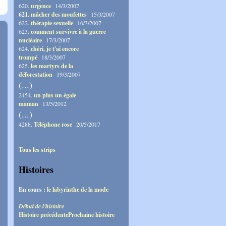
620.
urgence
14/3/2007
621.
mâcher des moufettes
15/3/2007
622.
thérapie sexuelle
16/3/2007
623.
comment survivre à la guerre
nucléaire
17/3/2007
624.
chéri, je t'ai encore
trompé
18/3/2007
625.
les martyrs de la
déforestation
19/3/2007
(...)
2454.
un plus un égale
maman
13/5/2012
(...)
4288.
Téléphone rose
20/5/2017
Tous les strips
Histoires
En cours :
le labyrinthe de la mode
Début de l'histoire
Histoire précédente
Prochaine histoire