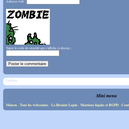
Adresse web :
Tapez le code de sécurité qui s'affiche ci-dessus :
Loading
Mini menu
Maison
-
Tous les webcomics
-
La librairie Lapin
-
Mentions légales et RGPD
-
Cont