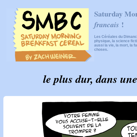
Saturday Mor
!
francais
Les Céréales du Dimanch
physique, la science fic
aussi la vie, la mort, la f
choses.
le plus dur, dans une 