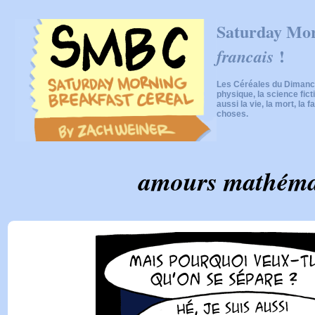
Saturday Mor
!
francais
Les Céréales du Dimanch
physique, la science fic
aussi la vie, la mort, la f
choses.
amours mathéma