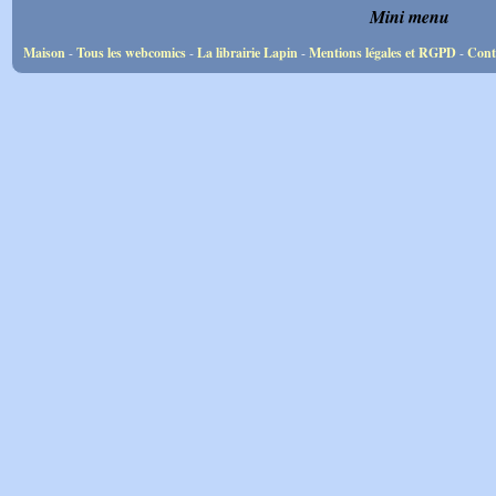
Mini menu
Maison
-
Tous les webcomics
-
La librairie Lapin
-
Mentions légales et RGPD
-
Cont