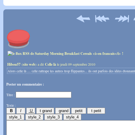
Hibou57
(
site web
) a dit
Celle là
le jeudi 09 septembre 2010
Alors celle là .... (elle rattrape les autres trop flippantes... ils ont parfois des idées étonn
Poster un commentaire :
Titre :
Texte :