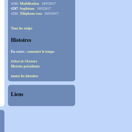
4286.
Modélisation
18/5/2017
4287.
Sophisme
19/5/2017
4288.
Téléphone rose
20/5/2017
Tous les strips
Histoires
En cours :
remonter le temps
Début de l'histoire
Histoire précédente
toutes les histoires
Liens