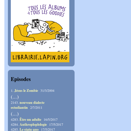
Episodes
1.
Jésus le Zombie
31/3/2004
(...)
2143.
nouveau dialecte
estudiantin
2/7/2011
(...)
4283.
Être un adulte
16/5/2017
4284.
Anthroploplologie
17/5/2017
4285.
Le statu quo
17/5/2017