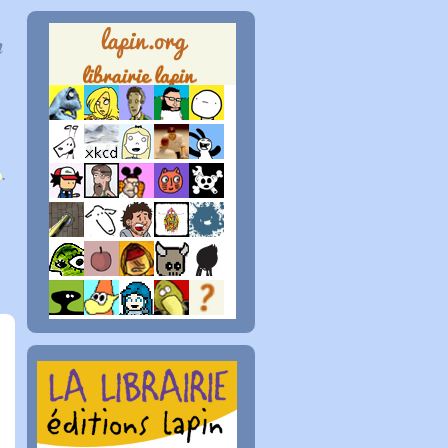
n
p
.