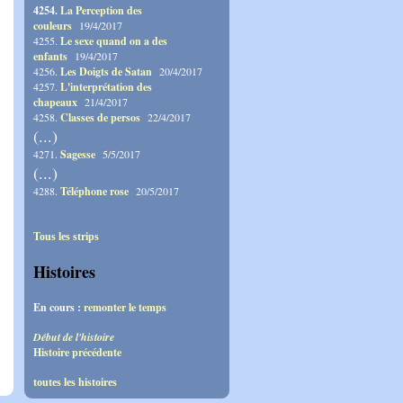
4254.
La Perception des
couleurs
19/4/2017
4255.
Le sexe quand on a des
enfants
19/4/2017
4256.
Les Doigts de Satan
20/4/2017
4257.
L'interprétation des
chapeaux
21/4/2017
4258.
Classes de persos
22/4/2017
(...)
4271.
Sagesse
5/5/2017
(...)
4288.
Téléphone rose
20/5/2017
Tous les strips
Histoires
En cours :
remonter le temps
Début de l'histoire
Histoire précédente
toutes les histoires