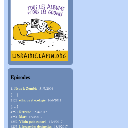
Episodes
1.
Jésus le Zombie
31/3/2004
(...)
2127.
éthique et écologie
16/6/2011
(...)
4250.
Retraite
15/4/2017
4251.
Mort
16/4/2017
4252.
Vilain petit canard
17/4/2017
4253.
L'heure des devinettes
18/4/2017