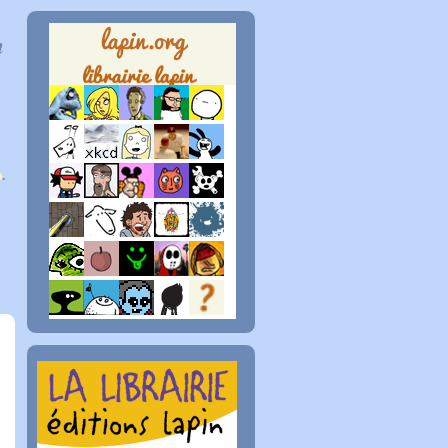
n
p
.