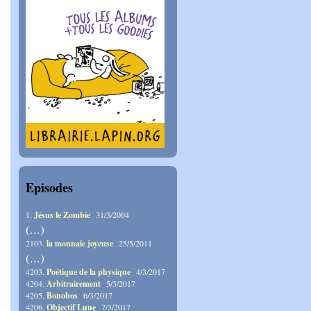
Episodes
1.
Jésus le Zombie
31/3/2004
(...)
2103.
la monnaie joyeuse
25/5/2011
(...)
4203.
Poétique de la physique
4/3/2017
4204.
Arbitrairement
5/3/2017
4205.
Bonobos
6/3/2017
4206.
Objectif Lune
7/3/2017