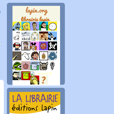
n
p
.