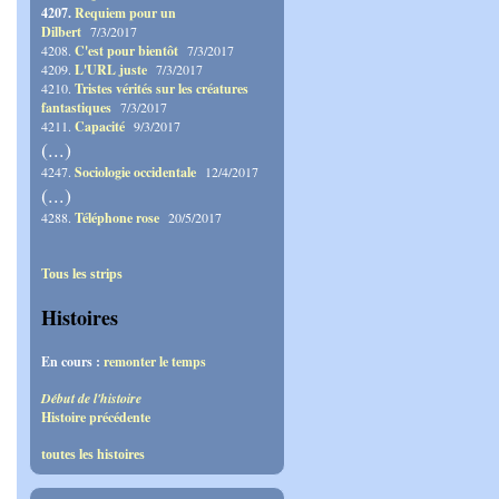
4207.
Requiem pour un
Dilbert
7/3/2017
4208.
C'est pour bientôt
7/3/2017
4209.
L'URL juste
7/3/2017
4210.
Tristes vérités sur les créatures
fantastiques
7/3/2017
4211.
Capacité
9/3/2017
(...)
4247.
Sociologie occidentale
12/4/2017
(...)
4288.
Téléphone rose
20/5/2017
Tous les strips
Histoires
En cours :
remonter le temps
Début de l'histoire
Histoire précédente
toutes les histoires