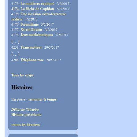
4173.
Le multivers expliqué
2/2/2017
4174.
La flèche de Cupidon
3/2/2017
4175.
Une invasion extra-terrrestre
réaliste
4/2/2017
4176.
Formalisme
5/2/2017
4177.
XtremOnxion
6/2/2017
4178.
Jeux mathématiques
7/2/2017
(...)
4231.
Transmetteur
29/3/2017
(...)
4288.
Téléphone rose
20/5/2017
Tous les strips
Histoires
En cours :
remonter le temps
Début de l'histoire
Histoire précédente
toutes les histoires