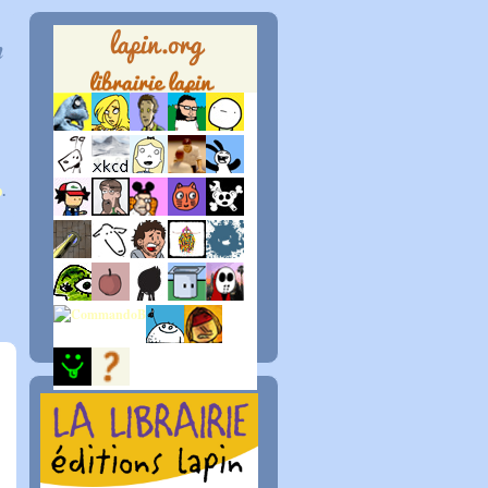
n
p
.