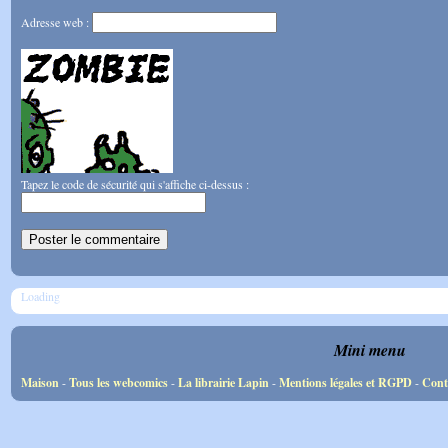
Adresse web :
Tapez le code de sécurité qui s'affiche ci-dessus :
Loading
Mini menu
Maison
-
Tous les webcomics
-
La librairie Lapin
-
Mentions légales et RGPD
-
Cont