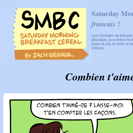
Saturday Mor
!
francais
Les Céréales du Dimanch
physique, la science fic
aussi la vie, la mort, la f
choses.
Combien t'aimé