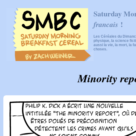
Saturday Mor
!
francais
Les Céréales du Dimanch
physique, la science fic
aussi la vie, la mort, la f
choses.
Minority rep