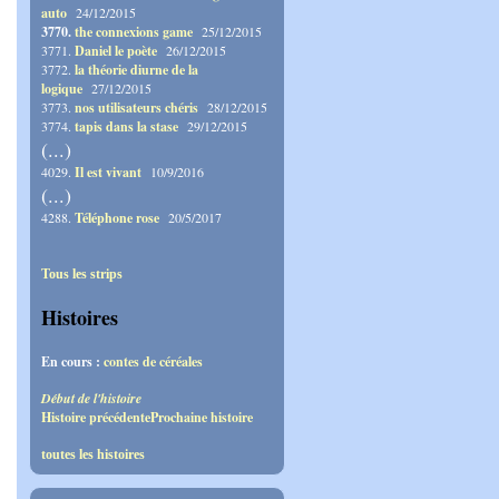
auto
24/12/2015
3770.
the connexions game
25/12/2015
3771.
Daniel le poète
26/12/2015
3772.
la théorie diurne de la
logique
27/12/2015
3773.
nos utilisateurs chéris
28/12/2015
3774.
tapis dans la stase
29/12/2015
(...)
4029.
Il est vivant
10/9/2016
(...)
4288.
Téléphone rose
20/5/2017
Tous les strips
Histoires
En cours :
contes de céréales
Début de l'histoire
Histoire précédente
Prochaine histoire
toutes les histoires