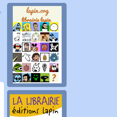
n
p
.