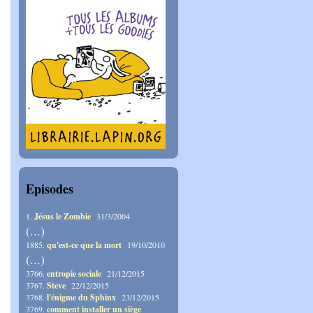
Episodes
1.
Jésus le Zombie
31/3/2004
(...)
1885.
qu'est-ce que la mort
19/10/2010
(...)
3766.
entropie sociale
21/12/2015
3767.
Steve
22/12/2015
3768.
l'énigme du Sphinx
23/12/2015
3769.
comment installer un siège