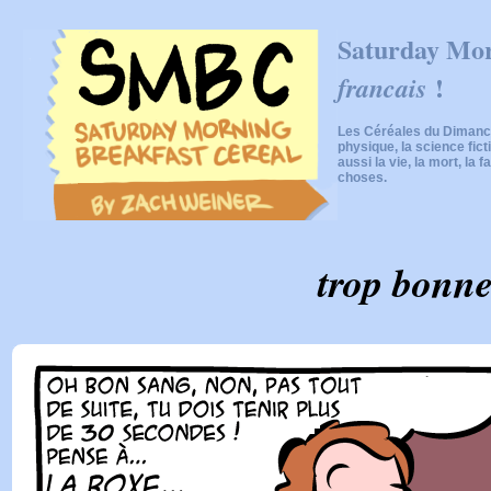
Saturday Mor
!
francais
Les Céréales du Dimanch
physique, la science fic
aussi la vie, la mort, la f
choses.
trop bonn