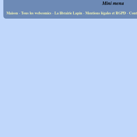
Mini menu
Maison
-
Tous les webcomics
-
La librairie Lapin
-
Mentions légales et RGPD
-
Cont