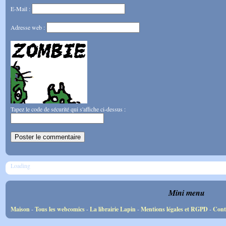
E-Mail :
Adresse web :
Tapez le code de sécurité qui s'affiche ci-dessus :
Loading
Mini menu
Maison
-
Tous les webcomics
-
La librairie Lapin
-
Mentions légales et RGPD
-
Cont