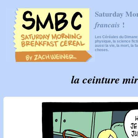
Saturday Mor
!
francais
Les Céréales du Dimanch
physique, la science fic
aussi la vie, la mort, la f
choses.
la ceinture mi