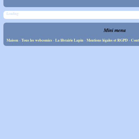
Loading
Mini menu
Maison
-
Tous les webcomics
-
La librairie Lapin
-
Mentions légales et RGPD
-
Cont