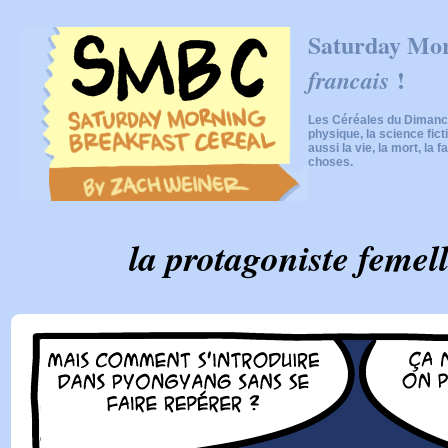
Saturday Mor
!
francais
Les Céréales du Dimanch
physique, la science fic
aussi la vie, la mort, la f
choses.
la protagoniste femel