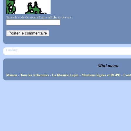
Tapez le code de sécurité qui s'affiche ci-dessus :
Loading
Mini menu
Maison
-
Tous les webcomics
-
La librairie Lapin
-
Mentions légales et RGPD
-
Cont