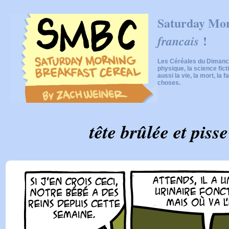
Saturday Mor
!
francais
Les Céréales du Dimanch
physique, la science fic
aussi la vie, la mort, la f
choses.
tête brûlée et piss