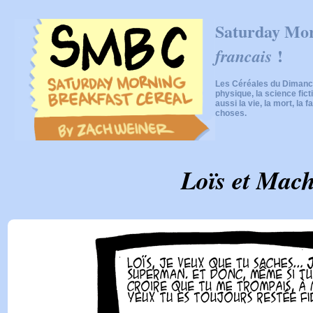
Saturday Mor
!
francais
Les Céréales du Dimanch
physique, la science fic
aussi la vie, la mort, la f
choses.
Loïs et Mac