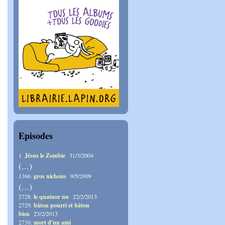
Episodes
1.
Jésus le Zombie
31/3/2004
(...)
1366.
gros nichons
9/5/2009
(...)
2728.
le quatuor nu
22/2/2013
2729.
bâton pourri et bâton
bien
23/2/2013
2730.
mort d'un ami