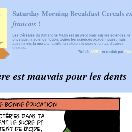
Saturday Morning Breakfast Cereals
e
!
francais
Les Céréales du Dimanche Matin est un webcomic sur les sciences, la
physique, la science fiction, toutes les sciences académiques, mais
aussi la vie, la mort, la famille, la religion, le sexe et un tas d'autres
choses.
Tiré de
SMBC
et traduit par
Phii
re est mauvais pour les dents