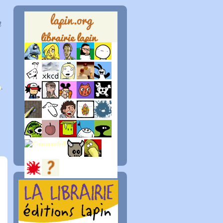
n
p
.