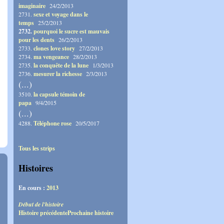
imaginaire
24/2/2013
2731.
sexe et voyage dans le
temps
25/2/2013
2732.
pourquoi le sucre est mauvais
pour les dents
26/2/2013
2733.
clones love story
27/2/2013
2734.
ma vengeance
28/2/2013
2735.
la conquête de la lune
1/3/2013
2736.
mesurer la richesse
2/3/2013
(...)
3510.
la capsule témoin de
papa
9/4/2015
(...)
4288.
Téléphone rose
20/5/2017
Tous les strips
Histoires
En cours :
2013
Début de l'histoire
Histoire précédente
Prochaine histoire