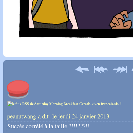
peanutwang a dit
le jeudi 24 janvier 2013
Succès corrélé à la taille ?!!!???!!