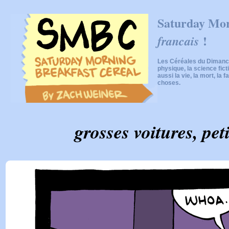
Saturday Mor
!
francais
Les Céréales du Dimanch
physique, la science fic
aussi la vie, la mort, la f
choses.
grosses voitures, peti