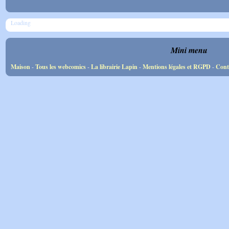
Loading
Mini menu
Maison
-
Tous les webcomics
-
La librairie Lapin
-
Mentions légales et RGPD
-
Cont