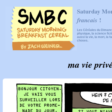
Saturday Mor
!
francais
Les Céréales du Dimanch
physique, la science fic
aussi la vie, la mort, la f
choses.
ma vie priv