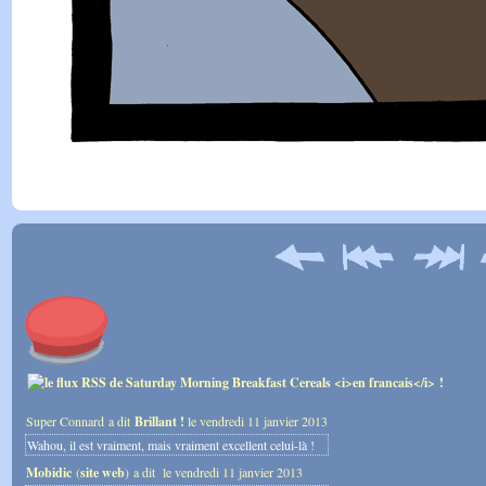
Super Connard a dit
Brillant !
le vendredi 11 janvier 2013
Wahou, il est vraiment, mais vraiment excellent celui-là !
Mobidic
(
site web
) a dit
le vendredi 11 janvier 2013