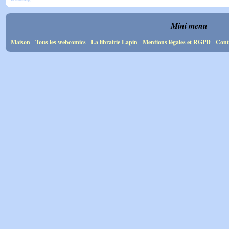
Mini menu
Maison
-
Tous les webcomics
-
La librairie Lapin
-
Mentions légales et RGPD
-
Cont