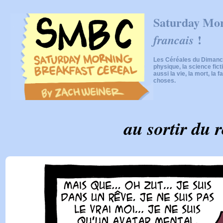
Saturday Mor
!
francais
Les Céréales du Dimanch
physique, la science fic
aussi la vie, la mort, la f
choses.
au sortir du 