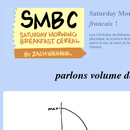
Saturday Mor
!
francais
Les Céréales du Dimanch
physique, la science fic
aussi la vie, la mort, la f
choses.
parlons volume d