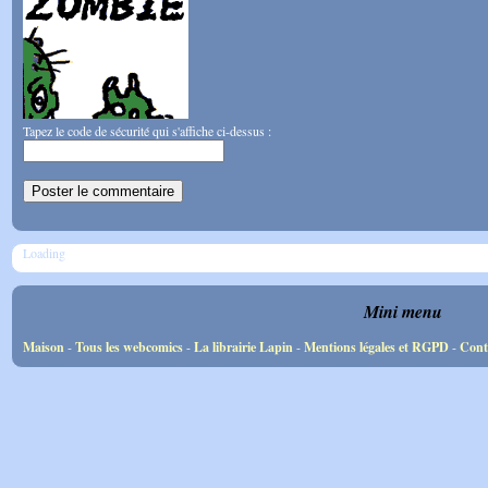
Tapez le code de sécurité qui s'affiche ci-dessus :
Loading
Mini menu
Maison
-
Tous les webcomics
-
La librairie Lapin
-
Mentions légales et RGPD
-
Cont