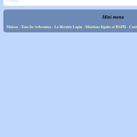
Loading
Mini menu
Maison
-
Tous les webcomics
-
La librairie Lapin
-
Mentions légales et RGPD
-
Cont