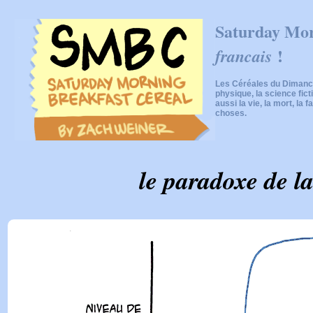
Saturday Mor
!
francais
Les Céréales du Dimanch
physique, la science fic
aussi la vie, la mort, la f
choses.
le paradoxe de l