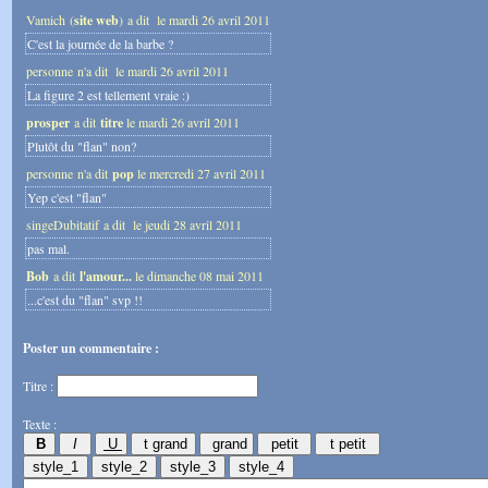
Vamich (
site web
) a dit
le mardi 26 avril 2011
C'est la journée de la barbe ?
personne n'a dit
le mardi 26 avril 2011
La figure 2 est tellement vraie :)
prosper
a dit
titre
le mardi 26 avril 2011
Plutôt du "flan" non?
personne n'a dit
pop
le mercredi 27 avril 2011
Yep c'est "flan"
singeDubitatif a dit
le jeudi 28 avril 2011
pas mal.
Bob
a dit
l'amour...
le dimanche 08 mai 2011
...c'est du "flan" svp !!
Poster un commentaire :
Titre :
Texte :