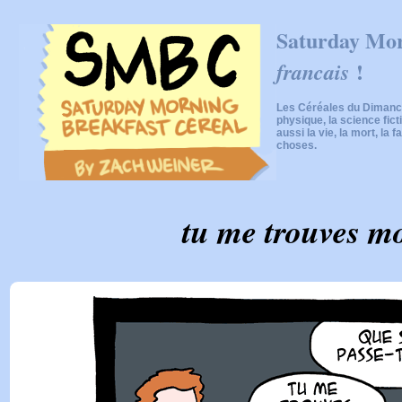
Saturday Mor
!
francais
Les Céréales du Dimanch
physique, la science fic
aussi la vie, la mort, la f
choses.
tu me trouves m