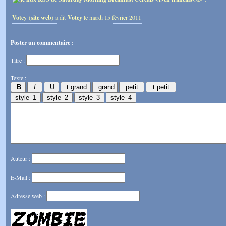
Votey
(
site web
) a dit
Votey
le mardi 15 février 2011
Poster un commentaire :
Titre :
Texte :
Auteur :
E-Mail :
Adresse web :