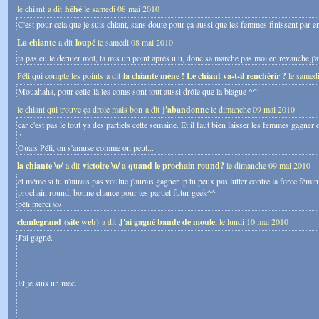
le chiant a dit
héhé
le samedi 08 mai 2010
C'est pour cela que je suis chiant, sans doute pour ça aussi que les femmes finissent par 
La chiante
a dit
loupé
le samedi 08 mai 2010
ta pas eu le dernier mot, ta mis un point après u.u, donc sa marche pas moi en revanche j'a
Péli qui compte les points a dit
la chiante mène ! Le chiant va-t-il renchérir ?
le samed
Mouahaha, pour celle-là les coms sont tout aussi drôle que la blague ^^'
le chiant qui trouve ça drole mais bon a dit
j'abandonne
le dimanche 09 mai 2010
car c'est pas le tout ya des partiels cette semaine. Et il faut bien laisser les femmes gagn
"
Ouais Péli, on s'amuse comme on peut...
la chiante \o/
a dit
victoire \o/ a quand le prochain round?
le dimanche 09 mai 2010
et même si tu n'aurais pas voulue j'aurais gagner :p tu peux pas lutter contre la force fémini
prochain round, bonne chance pour tes partiel futur geek^^
péli merci \o/
clemlegrand
(
site web
) a dit
J'ai gagné bande de moule.
le lundi 10 mai 2010
J'ai gagné.
Et je suis un mec.