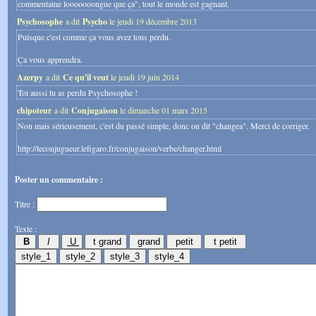
commentaine looooooongue que ça", tout le monde est gagnant.
Psychosophe
a dit
Psycho
le jeudi 19 décembre 2013
Puisque c'est comme ça vous avez tous perdu.
Ça vous apprendra.
Azerpy
a dit
Ce qu'il veut
le jeudi 19 juin 2014
Toi aussi tu as perdu Psychosophe !
chipoteur
a dit
Conjugaison
le dimanche 01 mars 2015
Non mais sérieusement, c'est du passé simple, donc on dit "changea". Merci de corriger.
http://leconjugueur.lefigaro.fr/conjugaison/verbe/changer.html
Poster un commentaire :
Titre :
Texte :