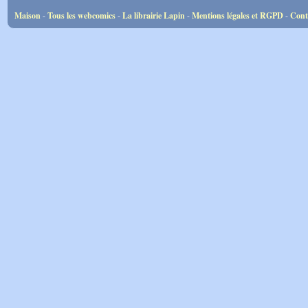
Maison
-
Tous les webcomics
-
La librairie Lapin
-
Mentions légales et RGPD
-
Cont