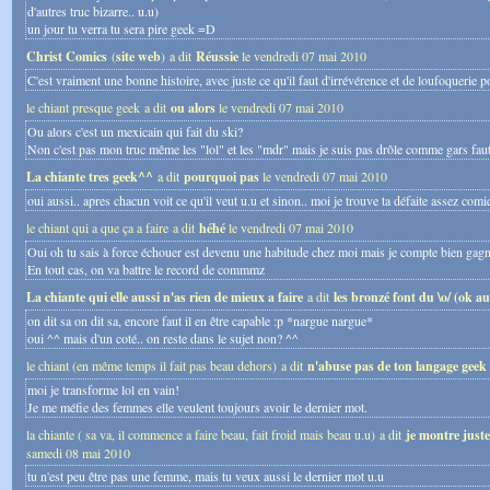
d'autres truc bizarre.. u.u)
un jour tu verra tu sera pire geek =D
Christ Comics
(
site web
) a dit
Réussie
le vendredi 07 mai 2010
C'est vraiment une bonne histoire, avec juste ce qu'il faut d'irrévérence et de loufoquerie p
le chiant presque geek a dit
ou alors
le vendredi 07 mai 2010
Ou alors c'est un mexicain qui fait du ski?
Non c'est pas mon truc même les "lol" et les "mdr" mais je suis pas drôle comme gars fau
La chiante tres geek^^
a dit
pourquoi pas
le vendredi 07 mai 2010
oui aussi.. apres chacun voit ce qu'il veut u.u et sinon.. moi je trouve ta défaite assez co
le chiant qui a que ça a faire a dit
héhé
le vendredi 07 mai 2010
Oui oh tu sais à force échouer est devenu une habitude chez moi mais je compte bien gagn
En tout cas, on va battre le record de commmz
La chiante qui elle aussi n'as rien de mieux a faire
a dit
les bronzé font du \o/ (ok a
on dit sa on dit sa, encore faut il en être capable :p *nargue nargue*
oui ^^ mais d'un coté.. on reste dans le sujet non? ^^
le chiant (en même temps il fait pas beau dehors) a dit
n'abuse pas de ton langage geek
moi je transforme lol en vain!
Je me méfie des femmes elle veulent toujours avoir le dernier mot.
la chiante ( sa va, il commence a faire beau, fait froid mais beau u.u) a dit
je montre just
samedi 08 mai 2010
tu n'est peu être pas une femme, mais tu veux aussi le dernier mot u.u