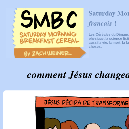
Saturday Mor
!
francais
Les Céréales du Dimanch
physique, la science fic
aussi la vie, la mort, la f
choses.
comment Jésus changeat