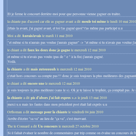
Et je ferme le concourt derrière moi pour que personne vienne gagner en traitre.
la chiante pas d'accord car elle as gagner avant a dit
moule toi même
le lundi 10 mai 201
j'étais la avant, j'ai gagné avant, et toi t'as gagné quoi? t'as même pas participé u.u
Moi a dit
Aurais/avais
le mardi 11 mai 2010
"et même si tu n'aurais pas voulue j'aurais gagner" -> "et même si tu n'avais pas voulue j'
le chiant a dit
faux les deux donc je gagne
le mercredi 12 mai 2010
et même si tu n'avais pas voulu (pas de " e " à la fin) j'aurais gagné.
Voilà.
la chiante
a dit
mais zuteuuuuh
le mercredi 12 mai 2010
c'etait hors concours sa compte pas!!! donc je suis toujours la plus meilleures des gagnan
le chiant a dit
encore une
le mercredi 12 mai 2010
je suis toujours la plus meilleure (sans le s). Ok je te laisse le trophée, ça comptait pas. Je
la chiante
a dit
pis d'abors j'ai fait expres >.>
le jeudi 13 mai 2010
merci u.u mais les fautes dans mon précédent post était fait exprès u.u
Orthoman a dit
message pour la chiante
le vendredi 04 juin 2010
Arrête d'écrire "sa va" au lieu de "ça va", c'est énervant.
The le Connard a dit
Un concours
le mercredi 27 octobre 2010
Si il fallait évaluer le nombre de commentaires par trip comme on évalue un concours de b