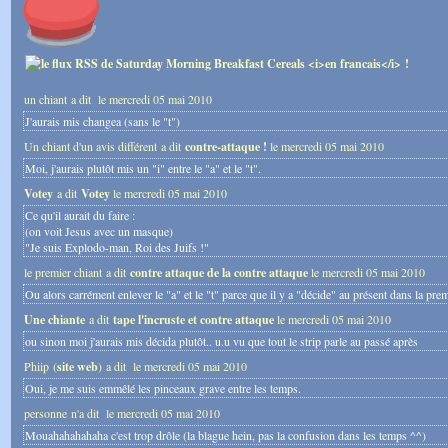
un chiant a dit
le mercredi 05 mai 2010
J'aurais mis changea (sans le "t")
Un chiant d'un avis différent a dit
contre-attaque !
le mercredi 05 mai 2010
Moi, j'aurais plutôt mis un "i" entre le "a" et le "t".
Votey
a dit
Votey
le mercredi 05 mai 2010
Ce qu'il aurait du faire :
(on voit Jesus avec un masque)
"Je suis Explodo-man, Roi des Juifs !"
le premier chiant a dit
contre attaque de la contre attaque
le mercredi 05 mai 2010
Ou alors carrément enlever le "a" et le "t" parce que il y a "décide" au présent dans la prem
Une chiante
a dit
tape l'incruste et contre attaque
le mercredi 05 mai 2010
ou sinon moi j'aurais mis décida plutôt.. u.u vu que tout le strip parle au passé après
Phiip (
site web
) a dit
le mercredi 05 mai 2010
Oui, je me suis emmêlé les pinceaux grave entre les temps.
personne n'a dit
le mercredi 05 mai 2010
Mouahahahahaha c'est trop drôle (la blague hein, pas la confusion dans les temps ^^)