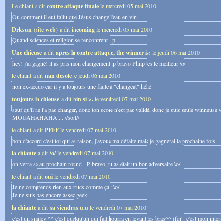
Le chiant a dit
contre attaque finale
le mercredi 05 mai 2010
Ou comment il eut fallu que Jésus change l'eau en vin
Drksun
(
site web
) a dit
incoming
le mercredi 05 mai 2010
Quand sciences et religion se rencontrent =p
Une chieuse
a dit
apres la contre attaque, the winner is:
le jeudi 06 mai 2010
hey! j'ai gagné! il as pris mon changement :p bravo Phiip tes le meilleur \o/
le chiant a dit
nan désolé
le jeudi 06 mai 2010
non ex-aequo car il y a toujours une faute à "changeat" héhé
toujours la chieuse
a dit
bin si >.
le vendredi 07 mai 2010
sauf qu'il ne l'a pas changer, donc ton score n'est pas validé, donc je suis seule winneuse \
MOUAHAHAHA.... //sort//
le chiant a dit
PFFF
le vendredi 07 mai 2010
bon d'accord c'est toi qui as raison, j'avoue ma défaite mais je gagnerai la prochaine fois
la chiante
a dit
\o/
le vendredi 07 mai 2010
on verra sa au prochain round =P bravo, tu as était un bon adversaire \o/
le chiant a dit
oui
le vendredi 07 mai 2010
Je ne comprends rien aux trucs comme ça : \o/
Je ne suis pas encore assez geek
la chiante
a dit
sa viendras u.u
le vendredi 07 mai 2010
c'est un smiley ^^ c'est quelqu'un qui fait hourra en levant les bras^^ (fin'.. c'est mon interp