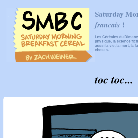
Saturday Mor
!
francais
Les Céréales du Dimanch
physique, la science fic
aussi la vie, la mort, la f
choses.
toc toc...