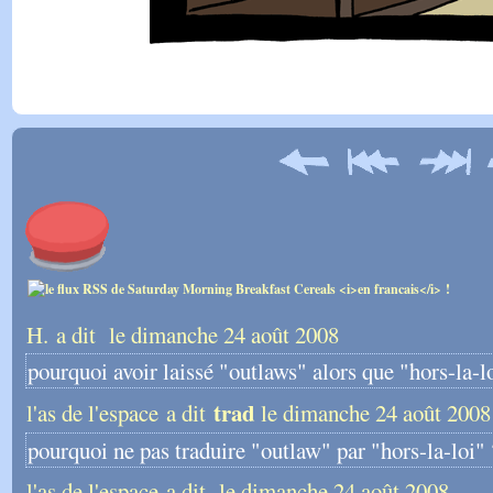
H. a dit
le dimanche 24 août 2008
pourquoi avoir laissé "outlaws" alors que "hors-la-loi
trad
l'as de l'espace a dit
le dimanche 24 août 2008
pourquoi ne pas traduire "outlaw" par "hors-la-loi" 
l'as de l'espace a dit
le dimanche 24 août 2008