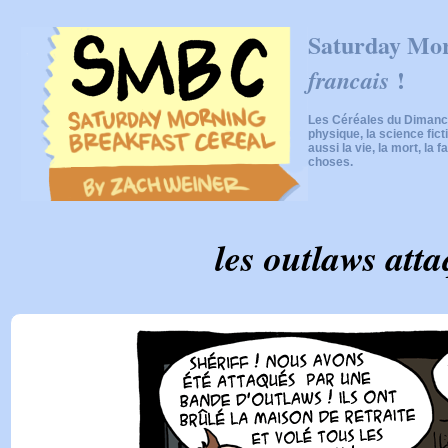
Saturday Mor
!
francais
Les Céréales du Dimanch
physique, la science fic
aussi la vie, la mort, la f
choses.
les outlaws att